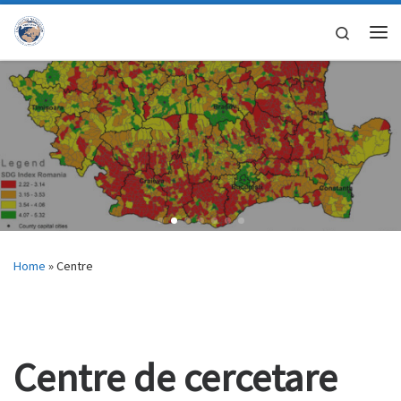
Skip to content
Search
Me
Home
»
Centre
Centre de cercetare